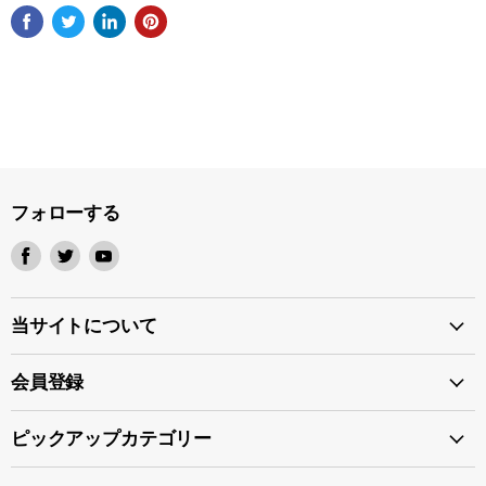
フォローする
Facebook
Twitter
Youtube
で
で
で
見
見
見
つ
つ
つ
当サイトについて
け
け
け
て
て
て
会員登録
く
く
く
だ
だ
だ
ピックアップカテゴリー
さ
さ
さ
い
い
い