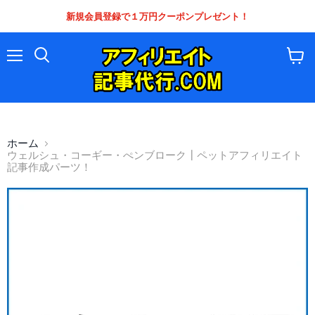
新規会員登録で１万円クーポンプレゼント！
メ
カ
ニ
ー
ュ
ト
ー
を
見
る
ホーム
ウェルシュ・コーギー・ぺンブローク┃ペットアフィリエイト
記事作成パーツ！