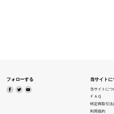
フォローする
当サイトに
Facebook
Twitter
Youtube
当サイトにつ
で
で
で
ＦＡＱ
見
見
見
特定商取引法
つ
つ
つ
利用規約
け
け
け