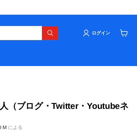
ログイン
カ
ー
ト
を
見
る
ブログ・Twitter・Youtubeネ
ＯＭ
による