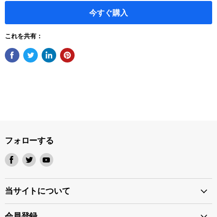
今すぐ購入
これを共有：
フォローする
Facebook
Twitter
Youtube
で
で
で
見
見
見
つ
つ
つ
当サイトについて
け
け
け
て
て
て
会員登録