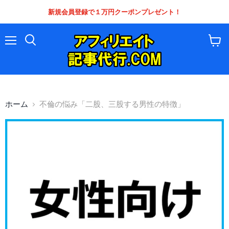
新規会員登録で１万円クーポンプレゼント！
メ
カ
ニ
ー
ュ
ト
ー
を
見
る
ホーム
不倫の悩み「二股、三股する男性の特徴」