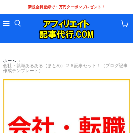
新規会員登録で１万円クーポンプレゼント！
メ
カ
ニ
ー
ュ
ト
ー
を
見
る
ホーム
会社・就職あるある（まとめ）２６記事セット！（ブログ記事
作成テンプレート）