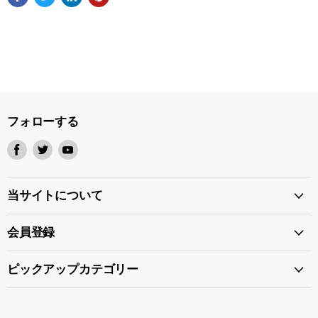
フォローする
Facebook
Twitter
Youtube
で
で
で
見
見
見
つ
つ
つ
当サイトについて
け
け
け
て
て
て
会員登録
く
く
く
だ
だ
だ
ピックアップカテゴリー
さ
さ
さ
い
い
い