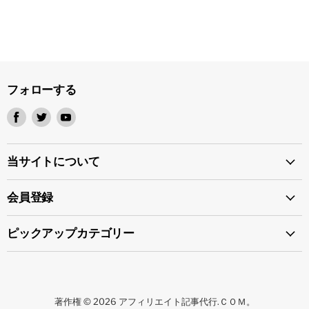
フォローする
Facebook
Twitter
Youtube
で
で
で
見
見
見
つ
つ
つ
当サイトについて
け
け
け
て
て
て
会員登録
く
く
く
だ
だ
だ
ピックアップカテゴリー
さ
さ
さ
い
い
い
著作権 © 2026 アフィリエイト記事代行.ＣＯＭ。