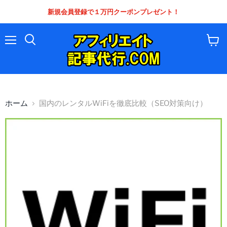
新規会員登録で１万円クーポンプレゼント！
メ
カ
ニ
ー
ュ
ト
ー
を
見
る
ホーム
国内のレンタルWiFiを徹底比較（SEO対策向け）