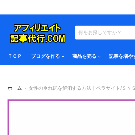
ＴＯＰ
ブログを作る
商品を売る
記事を増や
ホーム
女性の垂れ尻を解消する方法┃ペラサイト/ＳＮ