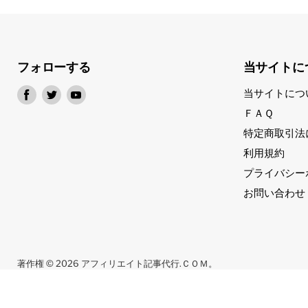
フォローする
当サイトに
Facebook
Twitter
Youtube
当サイトにつ
で
で
で
ＦＡＱ
見
見
見
特定商取引法
つ
つ
つ
利用規約
け
け
け
プライバシー
て
て
て
く
く
く
お問い合わせ
だ
だ
だ
さ
さ
さ
い
い
い
著作権 © 2026 アフィリエイト記事代行.ＣＯＭ。
Powered by Shopify