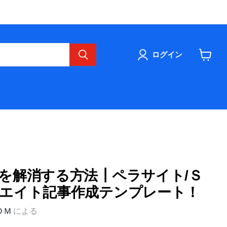
ログイン
カ
ー
ト
を
見
る
を解消する方法┃ペラサイト/Ｓ
エイト記事作成テンプレート！
ＯＭ
による