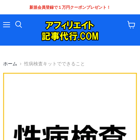
新規会員登録で１万円クーポンプレゼント！
メ
カ
ニ
ー
ュ
ト
ー
を
見
る
ホーム
性病検査キットでできること