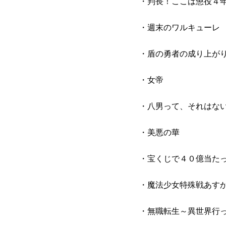
・判長！ここは懲役４
・週末のワルキューレ
・盾の勇者の成り上が
・女帝
・八男って、それはな
・美悪の華
・宝くじで４０億当た
・魔法少女特殊戦あす
・無職転生～異世界行