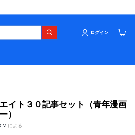
ログイン
カ
ー
ト
を
見
る
エイト３０記事セット（青年漫画
ー）
ＯＭ
による