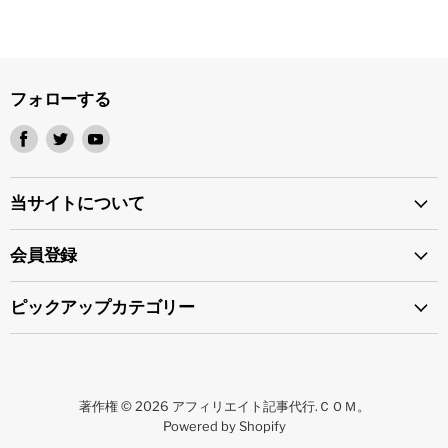
フォローする
Facebook
Twitter
Youtube
で
で
で
見
見
見
つ
つ
つ
当サイトについて
け
け
け
て
て
て
会員登録
く
く
く
だ
だ
だ
ピックアップカテゴリー
さ
さ
さ
い
い
い
著作権 © 2026 アフィリエイト記事代行.ＣＯＭ。
Powered by Shopify