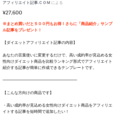
アフィリエイト記事.ＣＯＭ
による
¥27,600
※まとめ買いだと５００円もお得！さらに「商品紹介」サンプ
ル記事をプレゼント！
【ダイエットアフィリエイト記事の内容】
あなたの言葉使いに変更するだけで、高い成約率が見込める女
性向けダイエット商品を比較ランキング形式でアフィリエイト
紹介する記事が簡単に作成できるテンプレートです。
━━━━━━━━━━━━━━━━━━━
【こんな方向けの商品です】
・高い成約率が見込める女性向けダイエット商品をアフィリエ
イトする記事を短時間で追加したい！