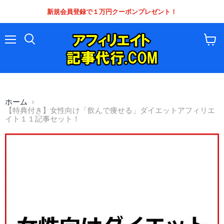
新規会員登録で１万円クーポンプレゼント！
メ
カ
ニ
ー
ュ
ト
ー
を
見
る
ホーム
【特典付き】女性向け「飲んで痩せる」ダイエットアフィリエ
イト１１記事セット！