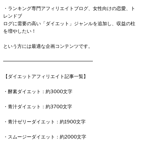
・ランキング専門アフィリエイトブログ、女性向けの恋愛、ト
レンドブ
ログに需要の高い「ダイエット」ジャンルを追加し、収益の柱
を増やしたい！
という方には最適な企画コンテンツです。
━━━━━━━━━━━━━━━━━━━
【ダイエットアフィリエイト記事一覧】
・酵素ダイエット：約3000文字
・青汁ダイエット：約3700文字
・青汁ゼリーダイエット：約1900文字
・スムージーダイエット：約2000文字