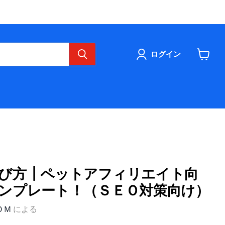
ログイン
カ
ー
ト
を
見
る
び方┃ペットアフィリエイト向
ンプレート！（ＳＥＯ対策向け）
ＯＭ
による