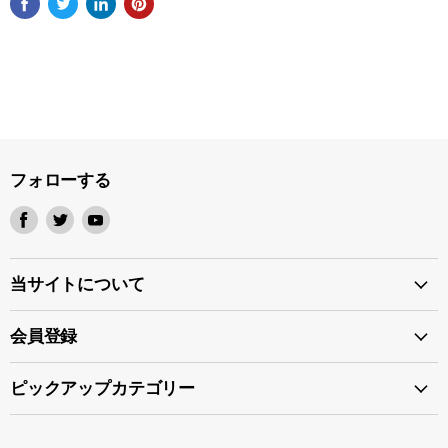
フォローする
Facebook
Twitter
Youtube
で
で
で
見
見
見
つ
つ
つ
当サイトについて
け
け
け
て
て
て
会員登録
く
く
く
だ
だ
だ
ピックアップカテゴリー
さ
さ
さ
い
い
い