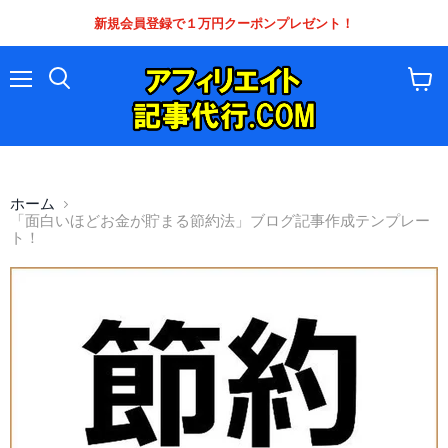
新規会員登録で１万円クーポンプレゼント！
メ
カ
ニ
ー
ュ
ト
ー
を
見
る
ホーム
「面白いほどお金が貯まる節約法」ブログ記事作成テンプレー
ト！