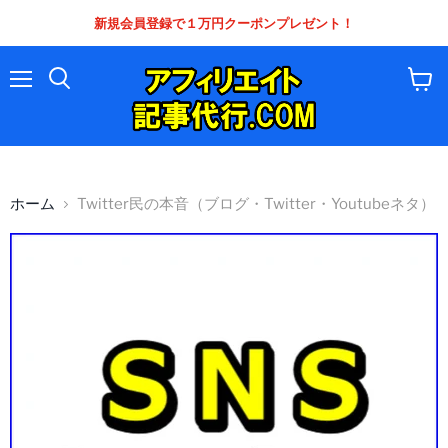
新規会員登録で１万円クーポンプレゼント！
メ
カ
ニ
ー
ュ
ト
ー
を
見
る
ホーム
Twitter民の本音（ブログ・Twitter・Youtubeネタ）