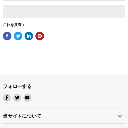
これを共有：
フォローする
Facebook
Twitter
Youtube
で
で
で
見
見
見
つ
つ
つ
当サイトについて
け
け
け
て
て
て